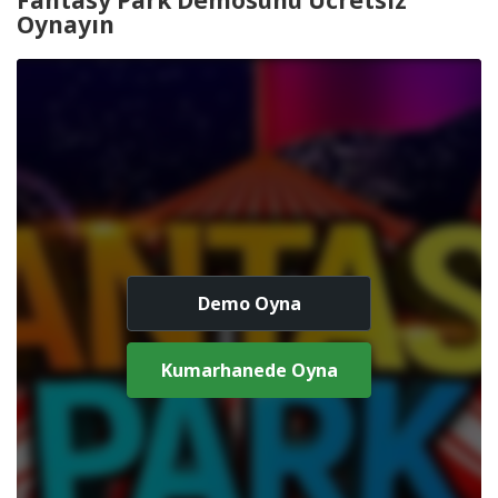
Fantasy Park Demosunu Ücretsiz
Oynayın
Demo Oyna
Kumarhanede Oyna