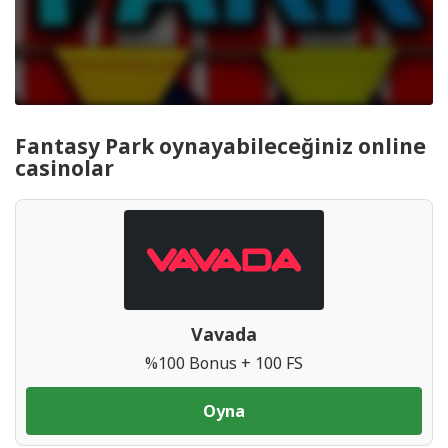
Fantasy Park oynayabileceğiniz online
casinolar
Vavada
%100 Bonus + 100 FS
Oyna