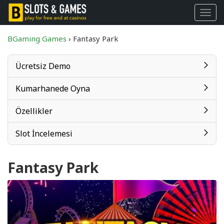
BGaming Games
›
Fantasy Park
Ücretsiz Demo
Kumarhanede Oyna
Özellikler
Slot İncelemesi
Fantasy Park