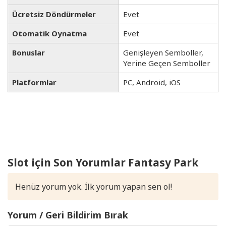
Ücretsiz Döndürmeler
Evet
Otomatik Oynatma
Evet
Bonuslar
Genişleyen Semboller,
Yerine Geçen Semboller
Platformlar
PC, Android, iOS
Slot için Son Yorumlar Fantasy Park
Henüz yorum yok. İlk yorum yapan sen ol!
Yorum / Geri Bildirim Bırak