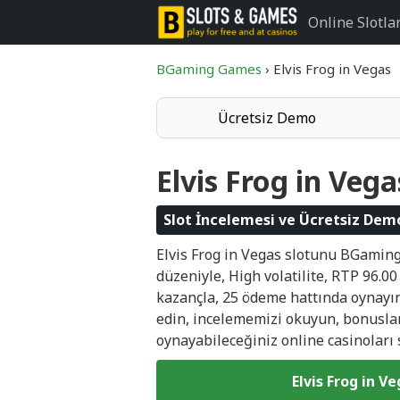
Online Slotla
BGaming Games
›
Elvis Frog in Vegas
Ücretsiz Demo
Elvis Frog in Vega
Slot İncelemesi ve Ücretsiz De
Elvis Frog in Vegas slotunu BGamin
düzeniyle, High volatilite, RTP 96.0
kazançla, 25 ödeme hattında oynay
edin, incelememizi okuyun, bonuslar
oynayabileceğiniz online casinoları 
Elvis Frog in V