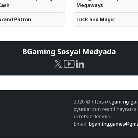
Cash
Megaways
Grand Patron
Luck and Magic
BGaming Sosyal Medyada
2026 ©
https://bgaming-ga
oyunlarının resmi hayran si
ücretsiz demolar.
Email:
bgaming.games@gma