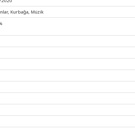
/2020
nlar, Kurbağa, Müzik
%