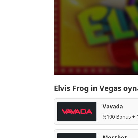
Elvis Frog in Vegas oyn
Vavada
%100 Bonus + 
Mostbet