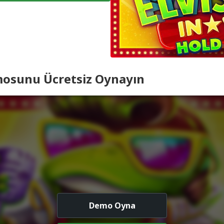
emosunu Ücretsiz Oynayın
Demo Oyna