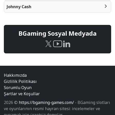
Johnny Cash
BGaming Sosyal Medyada
Hakkımızda
Gizlilik Politikası
Sorumlu Oyun
Şartlar ve Koşullar
2026 ©
https://bgaming-games.com/
- BGaming slotları
ve oyunlarının resmi hayran sitesi: incelemeler ve
oynamak için ücretsiz demolar.