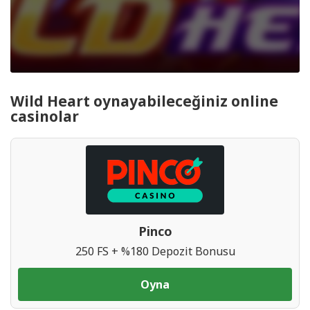
Wild Heart oynayabileceğiniz online
casinolar
Pinco
250 FS + %180 Depozit Bonusu
Oyna