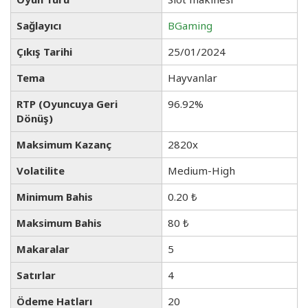
Sağlayıcı
BGaming
Çıkış Tarihi
25/01/2024
Tema
Hayvanlar
RTP (Oyuncuya Geri
96.92%
Dönüş)
Maksimum Kazanç
2820x
Volatilite
Medium-High
Minimum Bahis
0.20 ₺
Maksimum Bahis
80 ₺
Makaralar
5
Satırlar
4
Ödeme Hatları
20