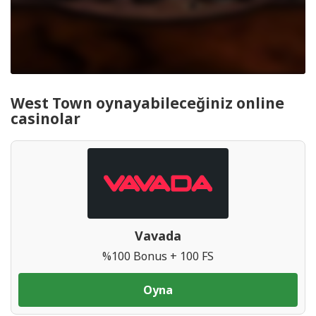
West Town oynayabileceğiniz online
casinolar
Vavada
%100 Bonus + 100 FS
Oyna