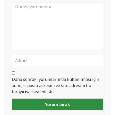
Daha sonraki yorumlarımda kullanılması için
adım, e-posta adresim ve site adresim bu
tarayıcıya kaydedilsin.