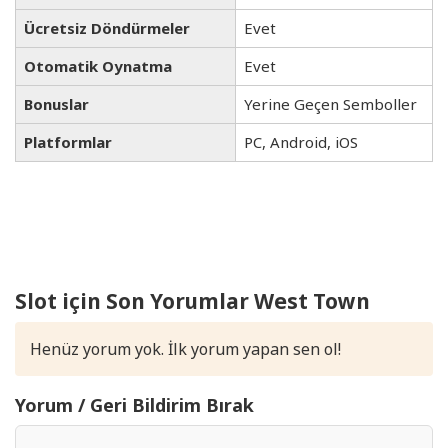
Ücretsiz Döndürmeler
Evet
Otomatik Oynatma
Evet
Bonuslar
Yerine Geçen Semboller
Platformlar
PC, Android, iOS
Slot için Son Yorumlar West Town
Henüz yorum yok. İlk yorum yapan sen ol!
Yorum / Geri Bildirim Bırak