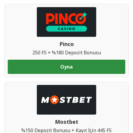
Pinco
250 FS + %180 Depozit Bonusu
Oyna
Mostbet
%150 Depozit Bonusu + Kayıt İçin 445 FS