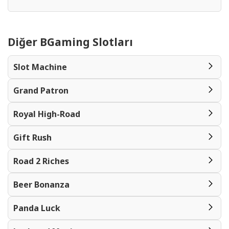
Diğer BGaming Slotları
Slot Machine
Grand Patron
Royal High-Road
Gift Rush
Road 2 Riches
Beer Bonanza
Panda Luck