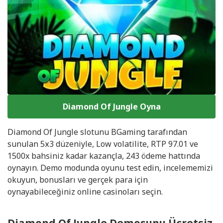
Diamond Of Jungle Oyna
Diamond Of Jungle slotunu BGaming tarafından
sunulan 5х3 düzeniyle, Low volatilite, RTP 97.01 ve
1500x bahsiniz kadar kazançla, 243 ödeme hattında
oynayın. Demo modunda oyunu test edin, incelememizi
okuyun, bonusları ve gerçek para için
oynayabileceğiniz online casinoları seçin.