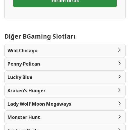
Diğer BGaming Slotları
Wild Chicago
Penny Pelican
Lucky Blue
Kraken’s Hunger
Lady Wolf Moon Megaways
Monster Hunt