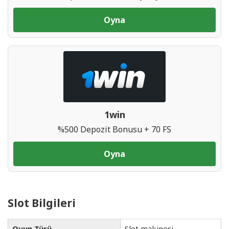
Oyna
1win
%500 Depozit Bonusu + 70 FS
Oyna
Slot Bilgileri
Oyun Türü
Slot makinesi