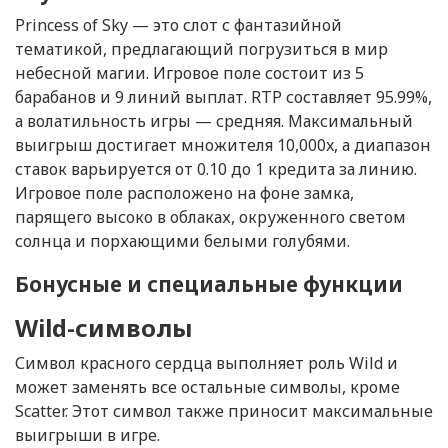
Princess of Sky — это слот с фантазийной
тематикой, предлагающий погрузиться в мир
небесной магии. Игровое поле состоит из 5
барабанов и 9 линий выплат. RTP составляет 95.99%,
а волатильность игры — средняя. Максимальный
выигрыш достигает множителя 10,000x, а диапазон
ставок варьируется от 0.10 до 1 кредита за линию.
Игровое поле расположено на фоне замка,
парящего высоко в облаках, окруженного светом
солнца и порхающими белыми голубями.
Бонусные и специальные функции
Wild-символы
Символ красного сердца выполняет роль Wild и
может заменять все остальные символы, кроме
Scatter. Этот символ также приносит максимальные
выигрыши в игре.