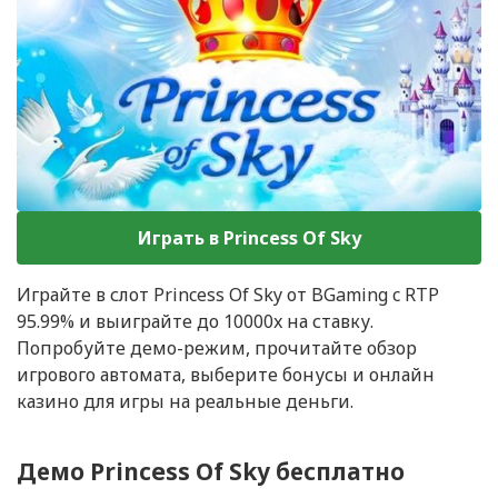
Играть в Princess Of Sky
Играйте в слот Princess Of Sky от BGaming c RTP
95.99% и выиграйте до 10000x на ставку.
Попробуйте демо-режим, прочитайте обзор
игрового автомата, выберите бонусы и онлайн
казино для игры на реальные деньги.
Демо Princess Of Sky бесплатно