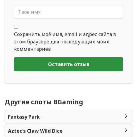
Сохранить моё имя, email и адрес сайта в
этом браузере для последующих моих
комментариев.
Другие слоты BGaming
Fantasy Park
Aztec’s Claw Wild Dice