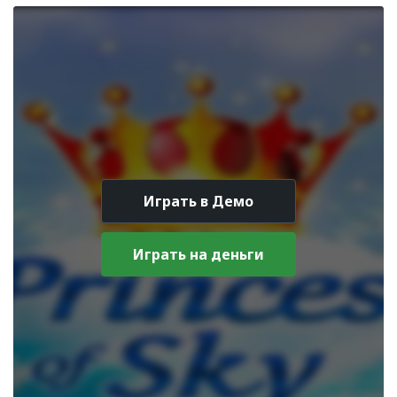
Играть в Демо
Играть на деньги