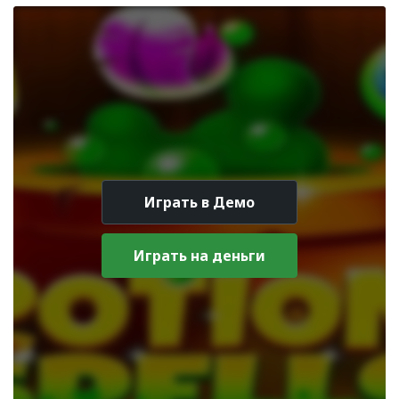
Играть в Демо
Играть на деньги