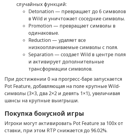
случайных функций:
Detonation — превращает до 6 символов
в Wild и уничтожает соседние символы.
Promotion — превращает символы в
одинаковые.
Reduction — удаляет все
низкооплачиваемые символы с поля.
Separation — создает Wild в центре поля
и активирует дополнительные
трансформации символов.
При достижении 0 на прогресс-баре запускается
Pot Feature, добавляющая на поле крупные Wild-
символы (3×3, два 2×2 и девять 1×1), увеличивая
шансы на крупные выигрыши.
Покупка бонусной игры
Игроки могут активировать Pot Feature за 100x от
ставки, при этом RTP снижается до 96.02%.