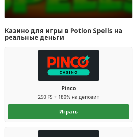
Казино для игры в Potion Spells на
реальные деньги
Pinco
250 FS + 180% на депозит
Играть