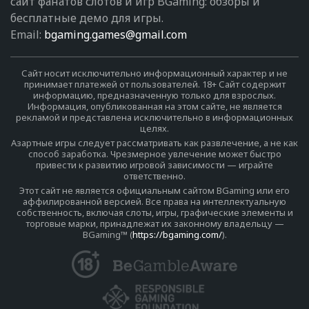
сайт фанатов слотов и игр BGaming: обзоры и
бесплатные демо для игры.
Email:
bgaming.games@gmail.com
Сайт носит исключительно информационный характер и не
принимает платежей от пользователей. 18+ Сайт содержит
информацию, предназначенную только для взрослых.
Информация, опубликованная на этом сайте, не является
рекламой и представлена исключительно в информационных
целях.
Азартные игры следует рассматривать как развлечение, а не как
способ заработка. Чрезмерное увлечение может быстро
привести к развитию игровой зависимости — играйте
ответственно.
Этот сайт не является официальным сайтом BGaming или его
аффилированной версией. Все права на интеллектуальную
собственность, включая слоты, игры, графические элементы и
торговые марки, принадлежат их законному владельцу —
BGaming™ (
https://bgaming.com/
).