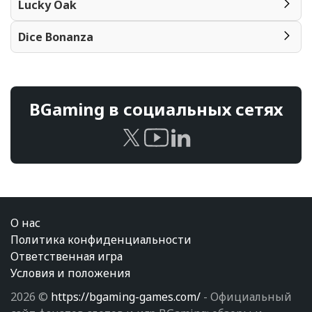
Lucky Oak
Dice Bonanza
BGaming в социальных сетях
О нас
Политика конфиденциальности
Ответственная игра
Условия и положения
2026 ©
https://bgaming-games.com/
- Официальный