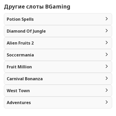
Другие слоты BGaming
Potion Spells
Diamond Of Jungle
Alien Fruits 2
Soccermania
Fruit Million
Carnival Bonanza
West Town
Adventures