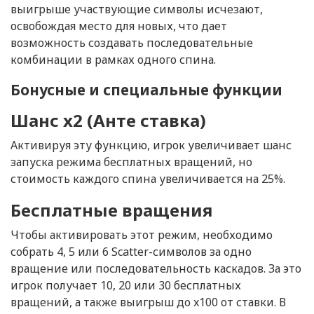
выигрыше участвующие символы исчезают,
освобождая место для новых, что дает
возможность создавать последовательные
комбинации в рамках одного спина.
Бонусные и специальные функции
Шанс x2 (Анте ставка)
Активируя эту функцию, игрок увеличивает шанс
запуска режима бесплатных вращений, но
стоимость каждого спина увеличивается на 25%.
Бесплатные вращения
Чтобы активировать этот режим, необходимо
собрать 4, 5 или 6 Scatter-символов за одно
вращение или последовательность каскадов. За это
игрок получает 10, 20 или 30 бесплатных
вращений, а также выигрыш до x100 от ставки. В