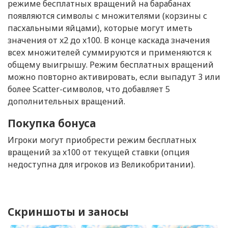
режиме бесплатных вращений на барабанах
появляются символы с множителями (корзины с
пасхальными яйцами), которые могут иметь
значения от x2 до x100. В конце каскада значения
всех множителей суммируются и применяются к
общему выигрышу. Режим бесплатных вращений
можно повторно активировать, если выпадут 3 или
более Scatter-символов, что добавляет 5
дополнительных вращений.
Покупка бонуса
Игроки могут приобрести режим бесплатных
вращений за x100 от текущей ставки (опция
недоступна для игроков из Великобритании).
Скриншоты и заносы