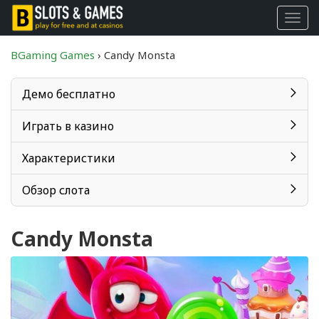
BGaming Games
›
Candy Monsta
Демо бесплатно
Играть в казино
Характеристики
Обзор слота
Candy Monsta