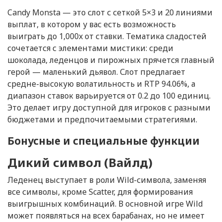
Candy Monsta — это слот с сеткой 5×3 и 20 линиями
выплат, в котором у вас есть возможность
выиграть до 1,000x от ставки. Тематика сладостей
сочетается с элементами мистики: среди
шоколада, леденцов и пирожных прячется главный
герой — маленький дьявол. Слот предлагает
средне-высокую волатильность и RTP 94.06%, а
диапазон ставок варьируется от 0.2 до 100 единиц.
Это делает игру доступной для игроков с разными
бюджетами и предпочитаемыми стратегиями.
Бонусные и специальные функции
Дикий символ (Вайлд)
Леденец выступает в роли Wild-символа, заменяя
все символы, кроме Scatter, для формирования
выигрышных комбинаций. В основной игре Wild
может появляться на всех барабанах, но не имеет