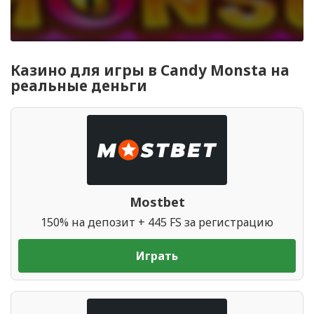
Казино для игры в Candy Monsta на
реальные деньги
Mostbet
150% на депозит + 445 FS за регистрацию
Играть