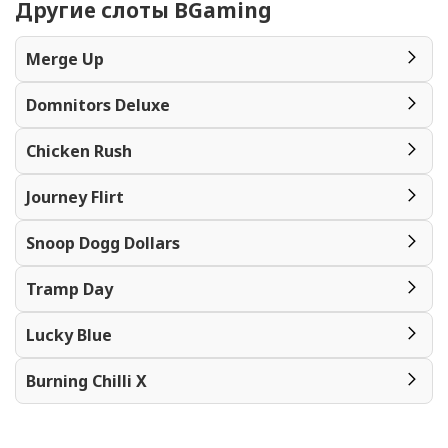
Другие слоты BGaming
Merge Up
Domnitors Deluxe
Chicken Rush
Journey Flirt
Snoop Dogg Dollars
Tramp Day
Lucky Blue
Burning Chilli X