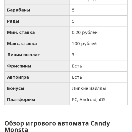
Барабаны
5
Ряды
5
Мин. ставка
0.20 рублей
Макс. ставка
100 рублей
Линии выплат
3
Фриспины
Есть
Автоигра
Есть
Бонусы
Липкие Вайлды
Платформы
PC, Android, iOS
Обзор игрового автомата Candy
Monsta