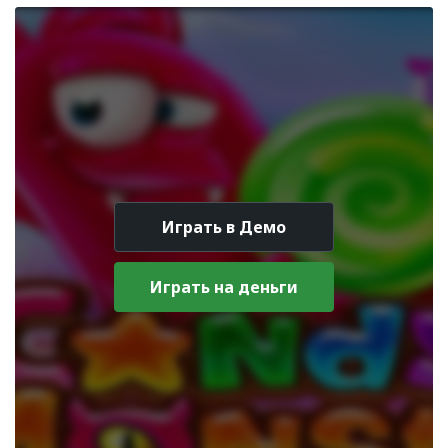
Играть в Демо
Играть на деньги