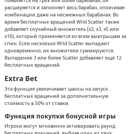
появляется на трёх или более барабанах, он
расширяется и заполняет весь барабан, оплачивая
комбинации даже на несмежных барабанах. Во
время бесплатных вращений Wild Scatter также
добавляет случайный множитель (x2, x3, x5 или
x10), который применяется ко всем выигрышам за
спин. Если несколько Wild Scatter выпадают
одновременно, их множители суммируются.
Выпадение 3 или более Scatter добавляет ещё 12
бесплатных вращений.
Extra Bet
Эта функция увеличивает шансы на запуск
бесплатных вращений за дополнительную
стоимость в 50% от ставки.
Функция покупки бонусной игры
Игроки могут мгновенно активировать раунд
бесплатных вращений, выбрав одну из двух