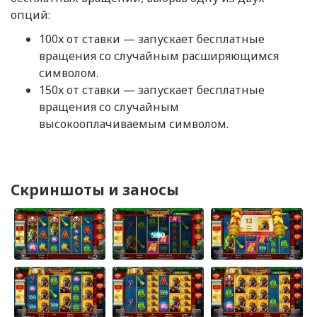
опций:
100x от ставки — запускает бесплатные
вращения со случайным расширяющимся
символом.
150x от ставки — запускает бесплатные
вращения со случайным
высокооплачиваемым символом.
Скриншоты и заносы