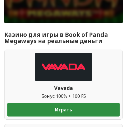
Казино для игры в Book of Panda
Megaways на реальные деньги
Vavada
Бонус 100% + 100 FS
Играть