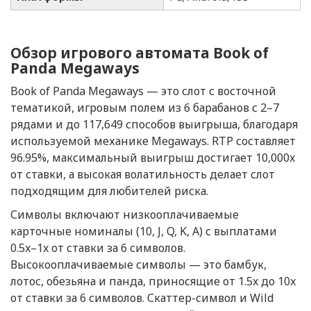
Обзор игрового автомата Book of
Panda Megaways
Book of Panda Megaways — это слот с восточной
тематикой, игровым полем из 6 барабанов с 2–7
рядами и до 117,649 способов выигрыша, благодаря
используемой механике Megaways. RTP составляет
96.95%, максимальный выигрыш достигает 10,000x
от ставки, а высокая волатильность делает слот
подходящим для любителей риска.
Символы включают низкооплачиваемые
карточные номиналы (10, J, Q, K, A) с выплатами
0.5x–1x от ставки за 6 символов.
Высокооплачиваемые символы — это бамбук,
лотос, обезьяна и панда, приносящие от 1.5x до 10x
от ставки за 6 символов. Скаттер-символ и Wild