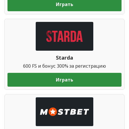
Играть
Starda
600 FS и бонус 300% за регистрацию
Играть