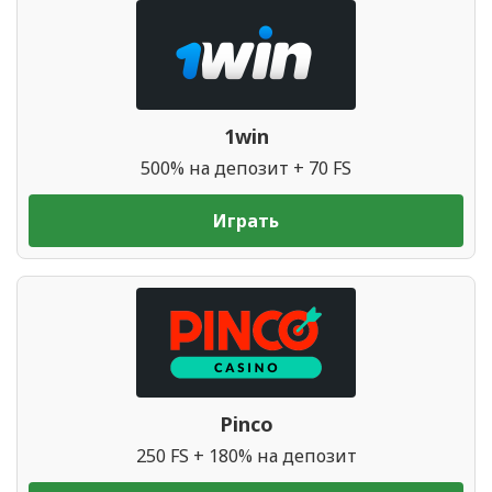
1win
500% на депозит + 70 FS
Играть
Pinco
250 FS + 180% на депозит