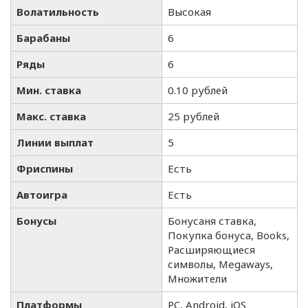
Волатильность
Высокая
Барабаны
6
Ряды
6
Мин. ставка
0.10 рублей
Макс. ставка
25 рублей
Линии выплат
5
Фриспины
Есть
Автоигра
Есть
Бонусы
Бонусаня ставка,
Покупка бонуса, Books,
Расширяющиеся
символы, Megaways,
Множители
Платформы
PC, Android, iOS